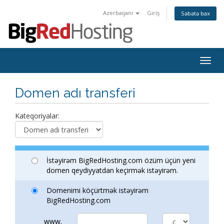
Azerbaijani
Giriş
Səbətə bax
Togg
navig
Domen adı transferi
Kateqoriyalar:
İstəyirəm BigRedHosting.com özüm üçün yeni
domen qeydiyyatdan keçirmək istəyirəm.
Domenimi köçürtmək istəyirəm
BigRedHosting.com
www.