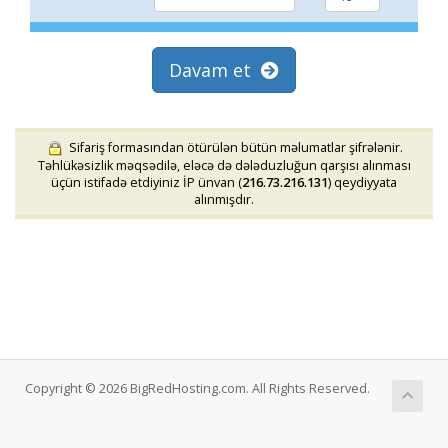
Davam et
Sifariş formasından ötürülən bütün məlumatlar şifrələnir.
Təhlükəsizlik məqsədilə, eləcə də dələduzluğun qarşısı alınması
üçün istifadə etdiyiniz İP ünvan (
216.73.216.131
) qeydiyyata
alınmışdır.
Copyright © 2026 BigRedHosting.com. All Rights Reserved.