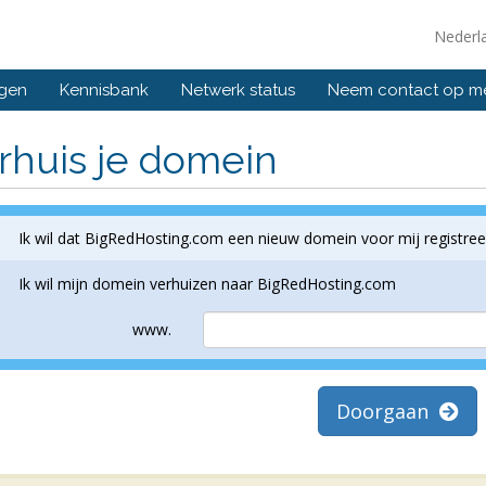
Nederl
ngen
Kennisbank
Netwerk status
Neem contact op m
rhuis je domein
Ik wil dat BigRedHosting.com een nieuw domein voor mij registreer
Ik wil mijn domein verhuizen naar BigRedHosting.com
www.
Doorgaan