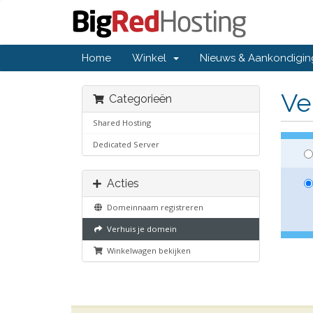
Home
Winkel
Nieuws & Aankondigi
Ve
Categorieën
Shared Hosting
Dedicated Server
Acties
Domeinnaam registreren
Verhuis je domein
Winkelwagen bekijken