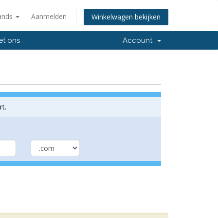
ands
Aanmelden
Winkelwagen bekijken
et ons
Account
t.