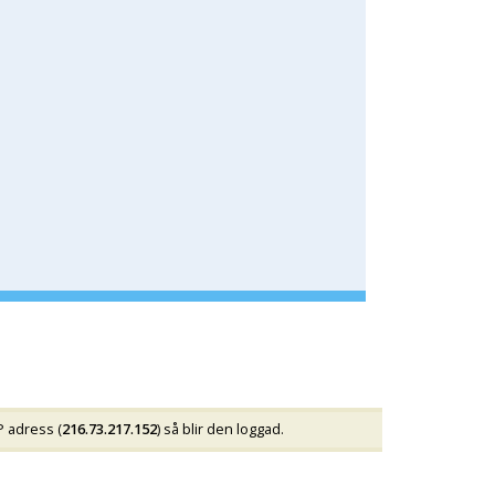
P adress (
216.73.217.152
) så blir den loggad.