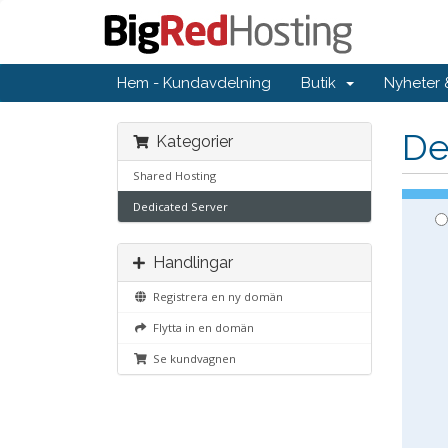
Hem - Kundavdelning
Butik
Nyheter
De
Kategorier
Shared Hosting
Dedicated Server
Handlingar
Registrera en ny domän
Flytta in en domän
Se kundvagnen