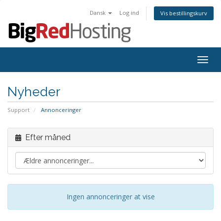
Dansk
Log ind
Vis bestillingskurv
Togg
navig
Nyheder
Support
Annonceringer
Efter måned
Ingen annonceringer at vise