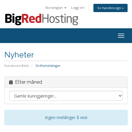
Norwegian
Logg inn
Se handlevogn »
Togg
navig
Nyheter
Kundeområdet
Driftsmeldinger
Etter måned
Ingen meldinger å vise